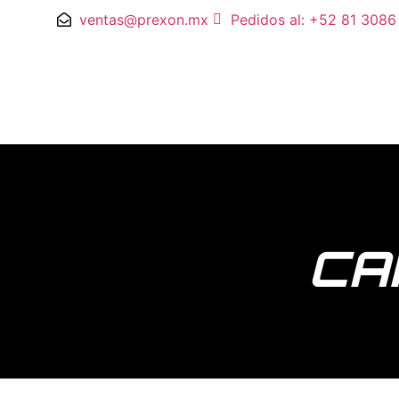
ventas@prexon.mx
Pedidos al: +52 81 3086
CA