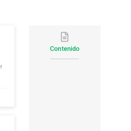
Contenido
5
of