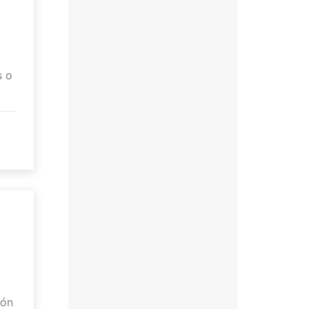
s o
ión