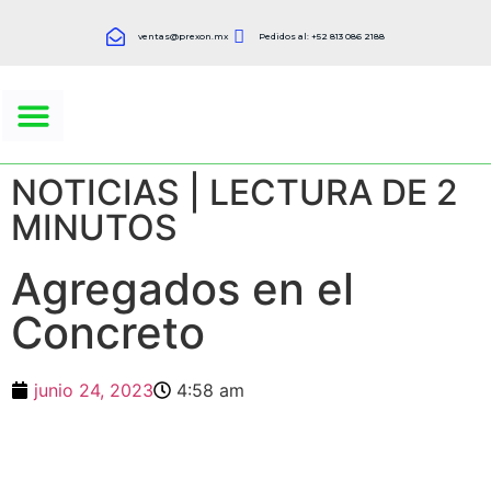
ventas@prexon.mx
Pedidos al: +52 813 086 2188
CONCRETO PREMEZCLADO
NOTICIAS | LECTURA DE 2
MINUTOS
Agregados en el
Concreto
junio 24, 2023
4:58 am