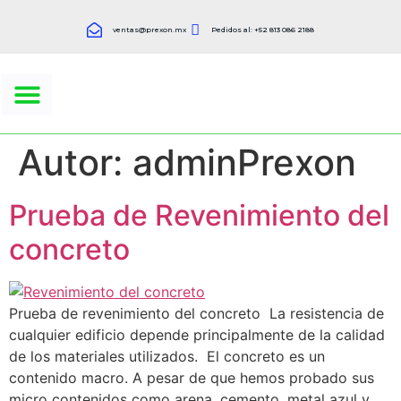
ventas@prexon.mx
Pedidos al: +52 813 086 2188
CONCRETO PREMEZCLADO
Autor:
adminPrexon
Prueba de Revenimiento del
concreto
Prueba de revenimiento del concreto La resistencia de
cualquier edificio depende principalmente de la calidad
de los materiales utilizados. El concreto es un
contenido macro. A pesar de que hemos probado sus
micro contenidos como arena, cemento, metal azul y